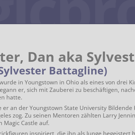
ter, Dan aka Sylvest
Sylvester Battagline)
wurde in Youngstown in Ohio als eines von drei K
egann er, sich mit Zauberei zu beschäftigen, nac
ub
n hatte.
e er an der Youngstown State University Bildende
weiz
geles zog. Zu seinen Mentoren zählten Larry Jenn
m Magic Castle auf.
ger
ickfiguren inspiriert, die ihn als Junge begeistert