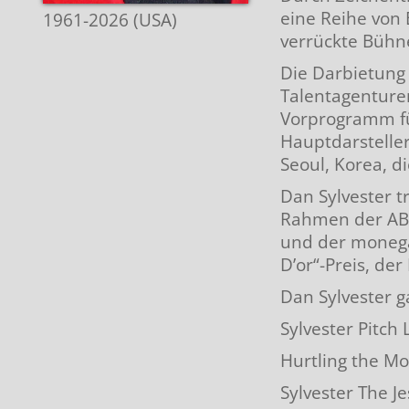
eine Reihe von 
1961-2026 (USA)
Zeitschriften
Preisträger nach L
Händler CH | DE | 
verrückte Bühnen
Die Darbietung
Biografien
Alle Grand Prix
Händler nach Them
Talentagenturen
Vorprogramm fü
Briefmarken
Special Awards
Biografien alphabet
Hauptdarsteller
Seoul, Korea, d
Plakate| Poster
Biografien chronolo
Dan Sylvester 
Rahmen der ABC
Autogrammkarten
Biografien Übersich
und der monegas
D’or“-Preis, de
Lexikon
Dan Sylvester 
Optische Illusionen
Kunstgriffe
Sylvester Pitch
Hurtling the Mo
Impressum
Hilsmittel
Sylvester The Je