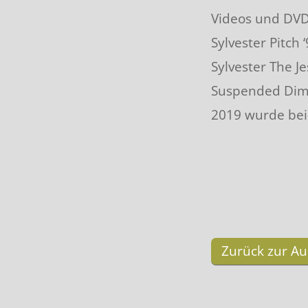
Klassische Kunststü
Videos und DVD
Sylvester Pitch 
Erfinder von ..
Sylvester The J
Suspended Dimen
2019 wurde bei 
Zurück zur A