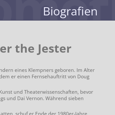
Biografien
er the Jester
indern eines Klempners geboren. Im Alter
hdem er einen Fernsehauftritt von Doug
 Kunst und Theaterwissenschaften, bevor
ings und Dai Vernon. Während sieben
 hatten, schuf er Ende der 1980er-Jahre