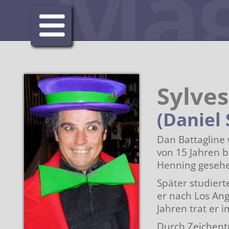
Sylves
Aktuelles
(Daniel 
Clubs
Dan Battagline 
von 15 Jahren b
FISM
Magic Promotion Cl
Henning gesehe
Später studiert
Künstler Schweiz
Magischer Ring Sch
Alle Preisträger
er nach Los An
Jahren trat er i
Händler
Interner Bereich
Mehrfache Preisträ
Durch Zeichentr