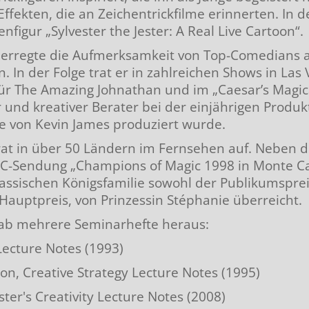
Effekten, die an Zeichentrickfilme erinnerten. In
ändern
AT
figur „Sylvester the Jester: A Real Live Cartoon“.
 erregte die Aufmerksamkeit von Top-Comedians a
en
. In der Folge trat er in zahlreichen Shows in Las
r The Amazing Johnathan und im „Caesar’s Magical
isch
 und kreativer Berater bei der einjährigen Produk
ie von Kevin James produziert wurde.
gisch
trat in über 50 Ländern im Fernsehen auf. Neben
-Sendung „Champions of Magic 1998 in Monte Car
t
sischen Königsfamilie sowohl der Publikumspreis
r Hauptpreis, von Prinzessin Stéphanie überreicht.
gab mehrere Seminarhefte heraus:
 Lecture Notes (1993)
on, Creative Strategy Lecture Notes (1995)
ster's Creativity Lecture Notes (2008)