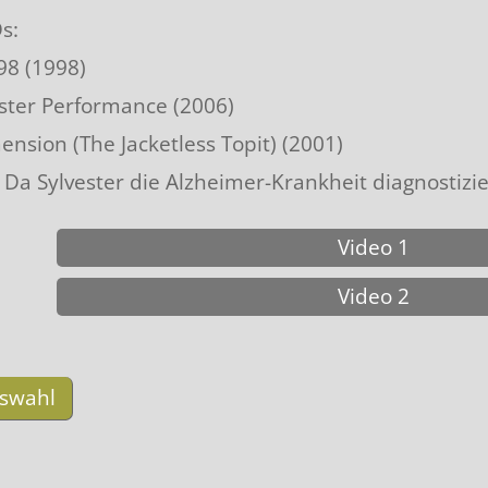
cke
s:
‘98 (1998)
ester Performance (2006)
sion (The Jacketless Topit) (2001)
Da Sylvester die Alzheimer-Krankheit diagnostizier
Video 1
Video 2
uswahl