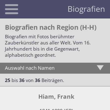
Biografien
Biografien nach Region (H-H)
Biografien mit Fotos berühmter
Aktuelles
Zauberkünstler aus aller Welt. Vom 16.
Jahrhundert bis in die Gegenwart,
Clubs
alphabetisch geordnet.
Auswahl nach Namen
FISM
Magic Promotion Club
25
bis
36
von
36
Beiträgen.
Künstler Schweiz
Magischer Ring Schweiz
Alle Preisträger
Händler
Interner Bereich
Mehrfache Preisträger
Hiam, Frank
Zeitschriften
Preisträger nach Ländern
Händler CH | DE | AT