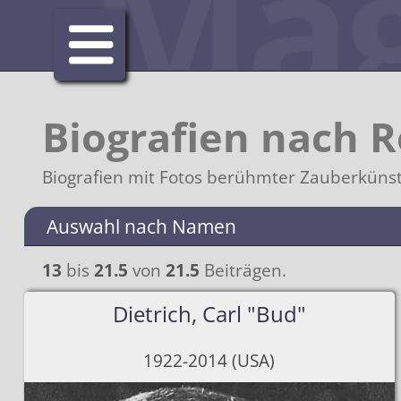
Biografien nach R
Biografien mit Fotos berühmter Zauberkünstl
Aktuelles
Auswahl nach Namen
Clubs
13
bis
21.5
von
21.5
Beiträgen.
FISM
Magic Promotion Cl
Dietrich, Carl "Bud"
Künstler Schweiz
Magischer Ring Sch
Alle Preisträger
1922-2014 (USA)
Händler
Interner Bereich
Mehrfache Preisträ