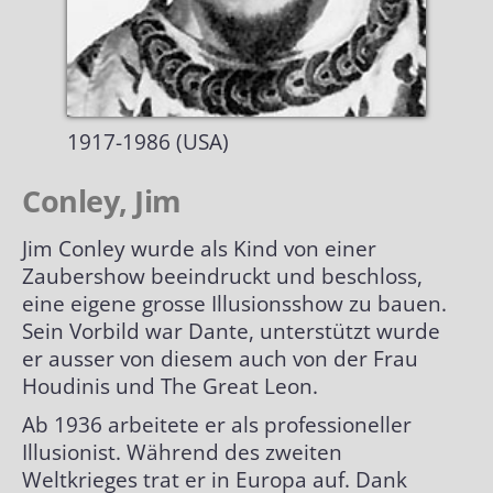
Biografien
Alle Grand Prix
Händler nach Themen
Briefmarken
Special Awards
Biografien alphabetisch
1917-1986 (USA)
Plakate| Poster
Biografien chronologisch
Conley, Jim
Autogrammkarten
Biografien Übersicht
Jim Conley wurde als Kind von einer
Zaubershow beeindruckt und beschloss,
Lexikon
eine eigene grosse Illusionsshow zu bauen.
Sein Vorbild war Dante, unterstützt wurde
Optische Illusionen
Kunstgriffe
er ausser von diesem auch von der Frau
Houdinis und The Great Leon.
Impressum
Hilsmittel
Ab 1936 arbeitete er als professioneller
Illusionist. Während des zweiten
Klassische Kunststücke
Weltkrieges trat er in Europa auf. Dank