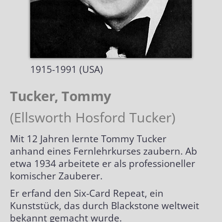
Biografien
Alle Grand Prix
Händler nach Themen
Briefmarken
Special Awards
Biografien alphabetisch
1915-1991 (USA)
Plakate| Poster
Biografien chronologisch
Tucker, Tommy
Autogrammkarten
Biografien Übersicht
(Ellsworth Hosford Tucker)
Lexikon
Mit 12 Jahren lernte Tommy Tucker
anhand eines Fernlehrkurses zaubern. Ab
Optische Illusionen
Kunstgriffe
etwa 1934 arbeitete er als professioneller
komischer Zauberer.
Impressum
Hilsmittel
Er erfand den Six-Card Repeat, ein
Kunststück, das durch Blackstone weltweit
Klassische Kunststücke
bekannt gemacht wurde.